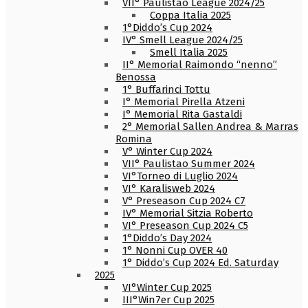
VII° Paulistao League 2024/25
Coppa Italia 2025
1°Diddo’s Cup 2024
IV° Smell League 2024/25
Smell Italia 2025
II° Memorial Raimondo “nenno”
Benossa
1° Buffarinci Tottu
I° Memorial Pirella Atzeni
I° Memorial Rita Gastaldi
2° Memorial Sallen Andrea & Marras
Romina
V° Winter Cup 2024
VII° Paulistao Summer 2024
VI°Torneo di Luglio 2024
VI° Karalisweb 2024
V° Preseason Cup 2024 C7
IV° Memorial Sitzia Roberto
VI° Preseason Cup 2024 C5
1°Diddo’s Day 2024
1° Nonni Cup OVER 40
1° Diddo’s Cup 2024 Ed. Saturday
2025
VI°Winter Cup 2025
III°Win7er Cup 2025