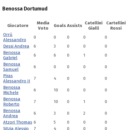
Benossa Dortumud
Media
Catellini
Cartellini
Giocatore
Goals
Assists
Voto
Gialli
Rossi
Orrù
0
0
0
0
0
Alessandro
Dessi Andrea
6
3
0
0
0
Benossa
6
6
0
1
0
Gabriel
Benossa
6
0
0
0
0
Samuel
Piras
7
4
0
0
0
Alessandro II
Benossa
6
10
0
0
0
Michele
Benossa
7
10
0
1
0
Roberto
Benossa
6
3
0
2
0
Andrea
Atzori Thomas
6
5
0
0
0
Sitzia Alessio
7
4
0
0
0