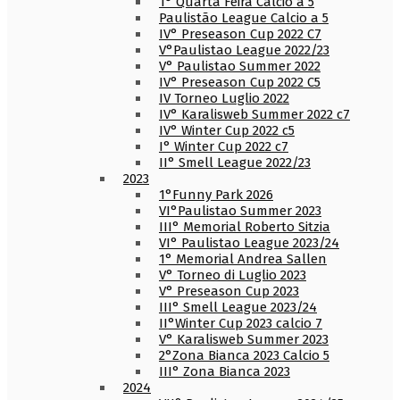
1° Quarta Feira Calcio a 5
Paulistão League Calcio a 5
IV° Preseason Cup 2022 C7
V°Paulistao League 2022/23
V° Paulistao Summer 2022
IV° Preseason Cup 2022 C5
IV Torneo Luglio 2022
IV° Karalisweb Summer 2022 c7
IV° Winter Cup 2022 c5
I° Winter Cup 2022 c7
II° Smell League 2022/23
2023
1°Funny Park 2026
VI°Paulistao Summer 2023
III° Memorial Roberto Sitzia
VI° Paulistao League 2023/24
1° Memorial Andrea Sallen
V° Torneo di Luglio 2023
V° Preseason Cup 2023
III° Smell League 2023/24
II°Winter Cup 2023 calcio 7
V° Karalisweb Summer 2023
2°Zona Bianca 2023 Calcio 5
III° Zona Bianca 2023
2024