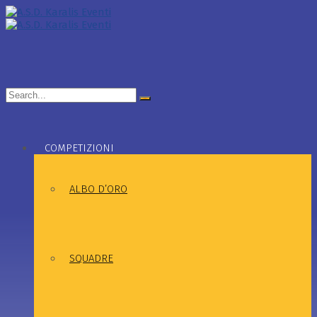
Search
for:
COMPETIZIONI
ALBO D’ORO
SQUADRE