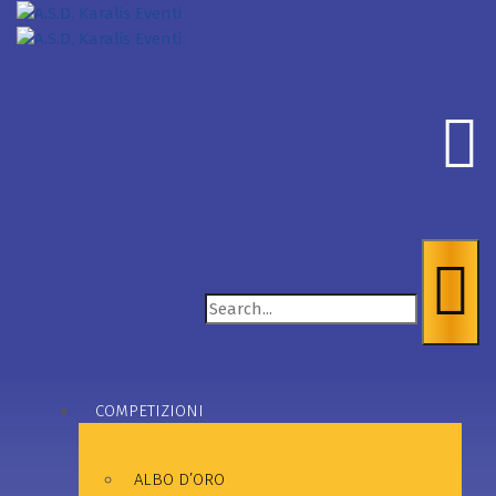
Search
for:
COMPETIZIONI
ALBO D’ORO