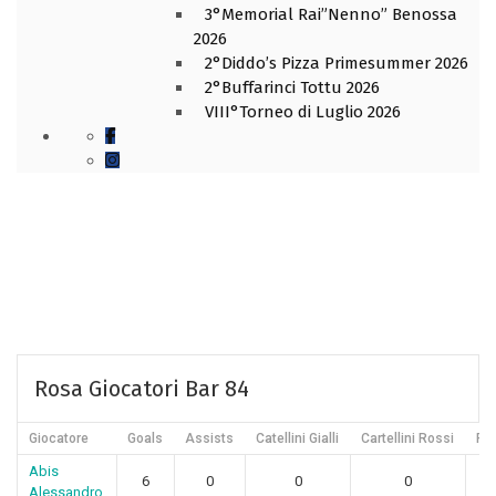
3°Memorial Rai”Nenno” Benossa
2026
2°Diddo’s Pizza Primesummer 2026
2°Buffarinci Tottu 2026
VIII°Torneo di Luglio 2026
Rosa Giocatori Bar 84
Giocatore
Goals
Assists
Catellini Gialli
Cartellini Rossi
Pr
Abis
6
0
0
0
Alessandro