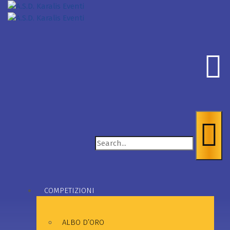
Search
for:
COMPETIZIONI
ALBO D’ORO